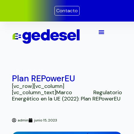
Ir
Contacto
al
contenido
Sin categoría
Plan REPowerEU
[vc_row][vc_column]
[vc_column_text]Marco Regulatorio
Energético en la UE (2022): Plan REPowerEU
admin
junio 15, 2023