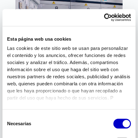
electricidad
Esta página web usa cookies
Orden también es seguridad
Las cookies de este sitio web se usan para personalizar
Juan
julio 21, 2026
el contenido y los anuncios, ofrecer funciones de redes
sociales y analizar el tráfico. Además, compartimos
información sobre el uso que haga del sitio web con
nuestros partners de redes sociales, publicidad y análisis
web, quienes pueden combinarla con otra información
que les haya proporcionado o que hayan recopilado a
partir del uso que haya hecho de sus servicios. P
Selección
Necesarias
de
consentimiento