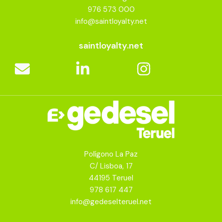
976 573 000
info@saintloyalty.net
saintloyalty.net
Polígono La Paz
C/ Lisboa, 17
44195 Teruel
978 617 447
info@gedeselteruel.net