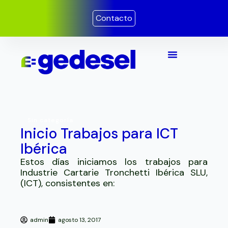
Ir
Contacto
al
contenido
Sin categoría
Inicio Trabajos para ICT
Ibérica
Estos días iniciamos los trabajos para
Industrie Cartarie Tronchetti Ibérica SLU,
(ICT), consistentes en:
admin
agosto 13, 2017