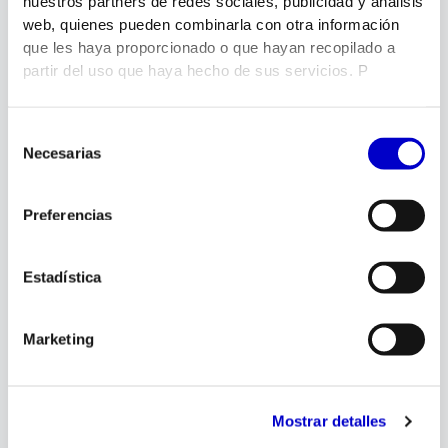
nuestros partners de redes sociales, publicidad y análisis
Juan
junio 19, 2026
web, quienes pueden combinarla con otra información
que les haya proporcionado o que hayan recopilado a
partir del uso que haya hecho de sus servicios. P
Selección
Necesarias
de
consentimiento
Preferencias
Estadística
electricidad
Energizar Obras
Marketing
Juan
junio 8, 2026
Mostrar detalles