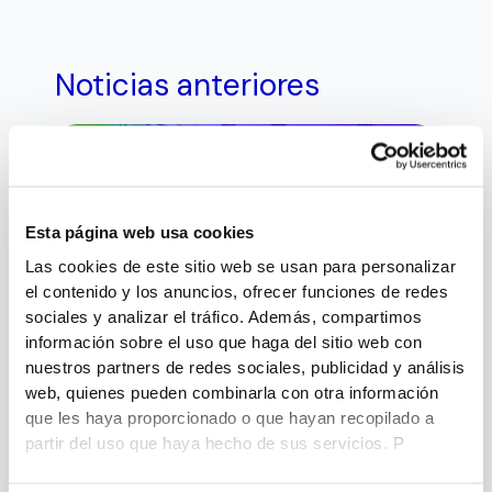
Noticias anteriores
Esta página web usa cookies
Las cookies de este sitio web se usan para personalizar
Energía
el contenido y los anuncios, ofrecer funciones de redes
sociales y analizar el tráfico. Además, compartimos
Aceites dieléctricos: el sistema
información sobre el uso que haga del sitio web con
circulatorio de la alta tensión.
nuestros partners de redes sociales, publicidad y análisis
admin
febrero 10, 2026
web, quienes pueden combinarla con otra información
que les haya proporcionado o que hayan recopilado a
partir del uso que haya hecho de sus servicios. P