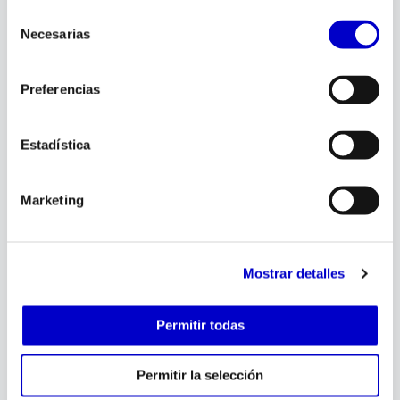
Selección
Necesarias
de
consentimiento
Preferencias
Energía
Estadística
¿Cómo se diseña una subestación
eléctrica desde cero?
Marketing
admin
febrero 2, 2026
Mostrar detalles
Permitir todas
Permitir la selección