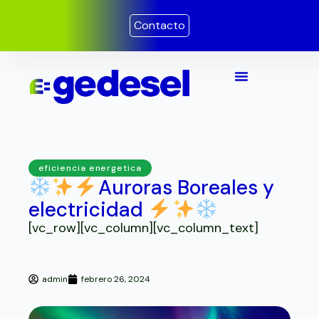
Ir
Contacto
al
contenido
eficiencia energetica
Auroras Boreales y
electricidad
[vc_row][vc_column][vc_column_text]
admin
febrero 26, 2024