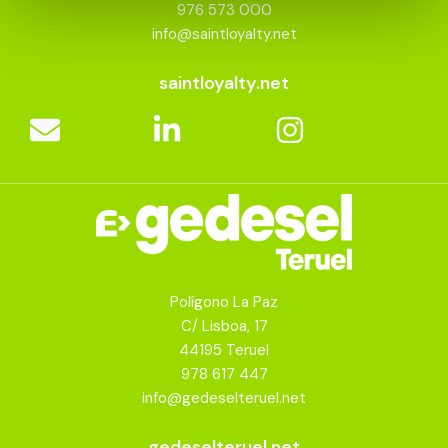
976 573 000
info@saintloyalty.net
saintloyalty.net
Polígono La Paz
C/ Lisboa, 17
44195 Teruel
978 617 447
info@gedeselteruel.net
gedeselteruel.net