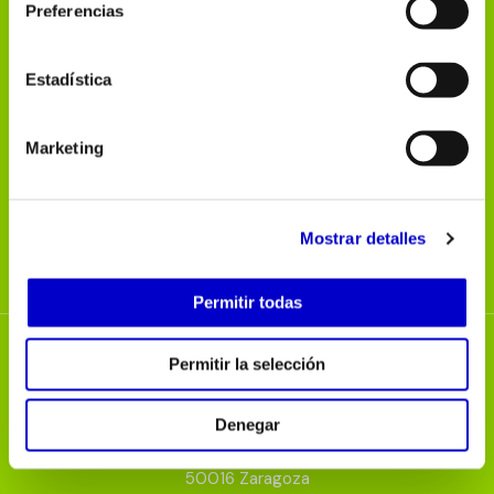
Preferencias
Polígono Malpica
C/E Parc. 29-31 Nave 8
Estadística
50016 Zaragoza
976 573 000
info@gedesel.net
Marketing
gedesel.net
Mostrar detalles
Permitir todas
Permitir la selección
Polígono Malpica
Denegar
C/E Parc. 29-31 Nave 8
50016 Zaragoza