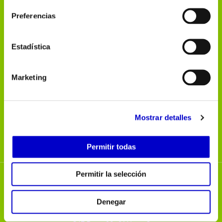
Preferencias
Polígono Malpica
Estadística
C/E Parc. 29-31 Nave 8
50016 Zaragoza
976 573 000
Marketing
info@gedesel.net
gedesel.net
Mostrar detalles
Permitir todas
Permitir la selección
Denegar
Polígono Malpica