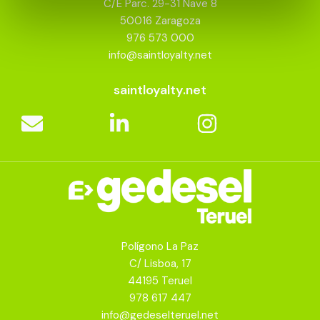
C/E Parc. 29-31 Nave 8
50016 Zaragoza
976 573 000
info@saintloyalty.net
saintloyalty.net
Polígono La Paz
C/ Lisboa, 17
44195 Teruel
978 617 447
info@gedeselteruel.net